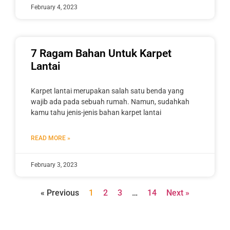
February 4, 2023
7 Ragam Bahan Untuk Karpet
Lantai
Karpet lantai merupakan salah satu benda yang
wajib ada pada sebuah rumah. Namun, sudahkah
kamu tahu jenis-jenis bahan karpet lantai
READ MORE »
February 3, 2023
« Previous
1
2
3
…
14
Next »