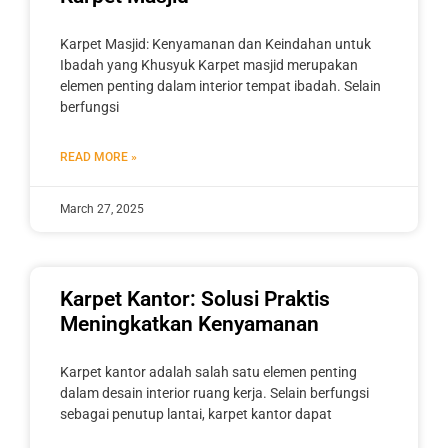
Karpet Masjid: Kenyamanan dan Keindahan untuk
Ibadah yang Khusyuk Karpet masjid merupakan
elemen penting dalam interior tempat ibadah. Selain
berfungsi
READ MORE »
March 27, 2025
Karpet Kantor: Solusi Praktis
Meningkatkan Kenyamanan
Karpet kantor adalah salah satu elemen penting
dalam desain interior ruang kerja. Selain berfungsi
sebagai penutup lantai, karpet kantor dapat