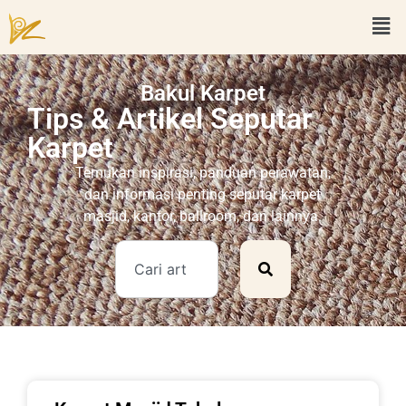
Bakul Karpet
Tips & Artikel Seputar
Karpet
Temukan inspirasi, panduan perawatan,
dan informasi penting seputar karpet
masjid, kantor, ballroom, dan lainnya.