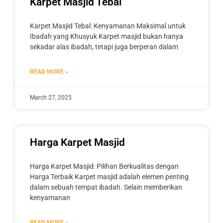
Karpet Masjid Tebal
Karpet Masjid Tebal: Kenyamanan Maksimal untuk
Ibadah yang Khusyuk Karpet masjid bukan hanya
sekadar alas ibadah, tetapi juga berperan dalam
READ MORE »
March 27, 2025
Harga Karpet Masjid
Harga Karpet Masjid: Pilihan Berkualitas dengan
Harga Terbaik Karpet masjid adalah elemen penting
dalam sebuah tempat ibadah. Selain memberikan
kenyamanan
READ MORE »