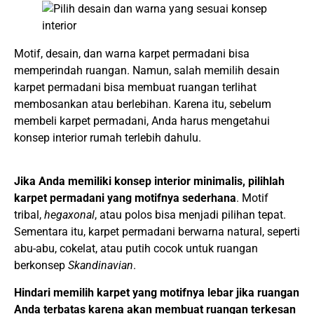
Motif, desain, dan warna karpet permadani bisa
memperindah ruangan. Namun, salah memilih desain
karpet permadani bisa membuat ruangan terlihat
membosankan atau berlebihan. Karena itu, sebelum
membeli karpet permadani, Anda harus mengetahui
konsep interior rumah terlebih dahulu.
Jika Anda memiliki konsep interior minimalis, pilihlah
karpet permadani yang motifnya sederhana
. Motif
tribal,
hegaxonal
, atau polos bisa menjadi pilihan tepat.
Sementara itu, karpet permadani berwarna natural, seperti
abu-abu, cokelat, atau putih cocok untuk ruangan
berkonsep
Skandinavian
.
Hindari memilih karpet yang motifnya lebar jika ruangan
Anda terbatas karena akan membuat ruangan terkesan