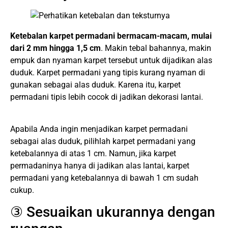
Ketebalan karpet permadani bermacam-macam, mulai
dari 2 mm hingga 1,5 cm
. Makin tebal bahannya, makin
empuk dan nyaman karpet tersebut untuk dijadikan alas
duduk. Karpet permadani yang tipis kurang nyaman di
gunakan sebagai alas duduk. Karena itu, karpet
permadani tipis lebih cocok di jadikan dekorasi lantai.
Apabila Anda ingin menjadikan karpet permadani
sebagai alas duduk, pilihlah karpet permadani yang
ketebalannya di atas 1 cm. Namun, jika karpet
permadaninya hanya di jadikan alas lantai, karpet
permadani yang ketebalannya di bawah 1 cm sudah
cukup.
③ Sesuaikan ukurannya dengan