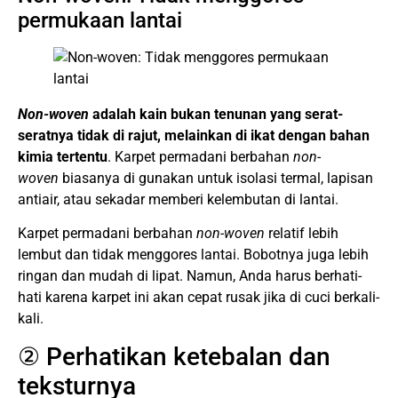
permukaan lantai
Non-woven
adalah kain bukan tenunan yang serat-
seratnya tidak di
rajut, melainkan di ikat dengan bahan
kimia tertentu
. Karpet permadani berbahan
non-
woven
biasanya di gunakan untuk isolasi termal, lapisan
antiair, atau sekadar memberi kelembutan di lantai.
Karpet permadani berbahan
non-woven
relatif lebih
lembut dan tidak menggores lantai. Bobotnya juga lebih
ringan dan mudah di lipat. Namun, Anda harus berhati-
hati karena karpet ini akan cepat rusak jika di cuci berkali-
kali.
② Perhatikan ketebalan dan
teksturnya