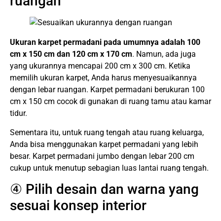
ruangan
Ukuran karpet permadani pada umumnya adalah 100
cm x 150 cm dan 120 cm x 170 cm
. Namun, ada juga
yang ukurannya mencapai 200 cm x 300 cm. Ketika
memilih ukuran karpet, Anda harus menyesuaikannya
dengan lebar ruangan. Karpet permadani berukuran 100
cm x 150 cm cocok di gunakan di ruang tamu atau kamar
tidur.
Sementara itu, untuk ruang tengah atau ruang keluarga,
Anda bisa menggunakan karpet permadani yang lebih
besar. Karpet permadani jumbo dengan lebar 200 cm
cukup untuk menutup sebagian luas lantai ruang tengah.
④ Pilih desain dan warna yang
sesuai konsep interior