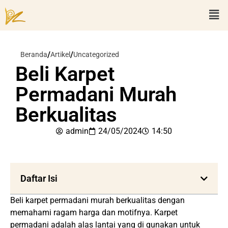
/
/
Beranda
Artikel
Uncategorized
Beli Karpet
Permadani Murah
Berkualitas
admin
24/05/2024
14:50
Daftar Isi
Beli karpet permadani murah berkualitas dengan
memahami ragam harga dan motifnya. Karpet
permadani adalah alas lantai yang di gunakan untuk