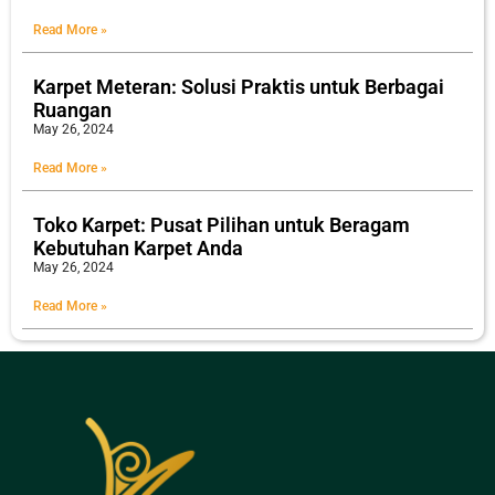
Read More »
Karpet Meteran: Solusi Praktis untuk Berbagai
Ruangan
May 26, 2024
Read More »
Toko Karpet: Pusat Pilihan untuk Beragam
Kebutuhan Karpet Anda
May 26, 2024
Read More »