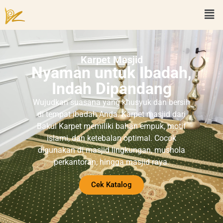
Karpet Masjid
Nyaman untuk Ibadah,
Indah Dipandang
Wujudkan suasana yang khusyuk dan bersih
di tempat ibadah Anda. Karpet masjid dari
Bakul Karpet memiliki bahan empuk, motif
islami, dan ketebalan optimal. Cocok
digunakan di masjid lingkungan, mushola
perkantoran, hingga masjid raya.
Cek Katalog