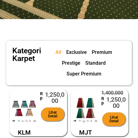
Kategori
All
Exclusive
Premium
Karpet
Prestige
Standard
Super Premium
1,400,000
1,250,0
R
p
1,250,0
R
00
p
00
Lihat
Detail
Lihat
Detail
KLM
MJT