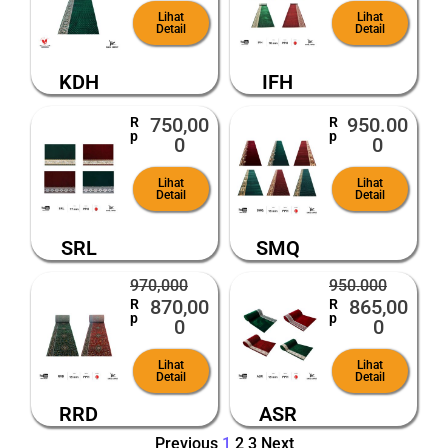
Lihat
Lihat
Detail
Detail
KDH
IFH
750,00
950.00
R
R
p
p
0
0
Lihat
Lihat
Detail
Detail
SRL
SMQ
970,000
950.000
870,00
865,00
R
R
p
p
0
0
Lihat
Lihat
Detail
Detail
RRD
ASR
Previous
1
2
3
Next