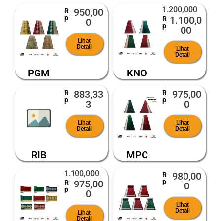
1.200,000
950,00
R
p
1.100,0
R
0
p
00
Lihat
Detail
Lihat
Detail
PGM
KNO
883,33
975,00
R
R
p
p
3
0
Lihat
Lihat
Detail
Detail
RIB
MPC
1.100,000
980,00
R
p
975,00
R
0
p
0
Lihat
Detail
Lihat
Detail