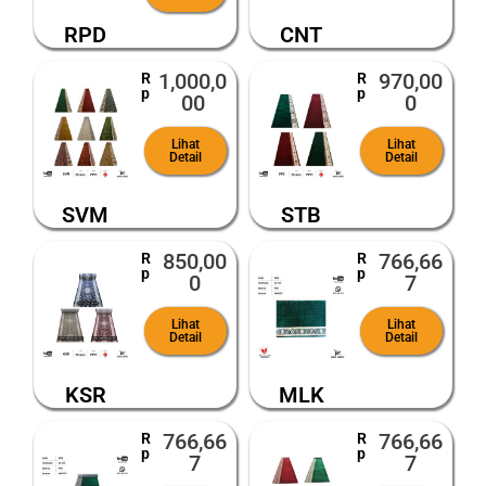
RPD
CNT
1,000,0
970,00
R
R
p
p
00
0
Lihat
Lihat
Detail
Detail
SVM
STB
850,00
766,66
R
R
p
p
0
7
Lihat
Lihat
Detail
Detail
KSR
MLK
766,66
766,66
R
R
p
p
7
7