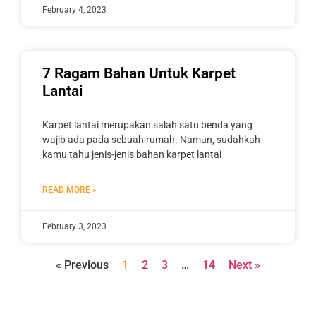
February 4, 2023
7 Ragam Bahan Untuk Karpet
Lantai
Karpet lantai merupakan salah satu benda yang
wajib ada pada sebuah rumah. Namun, sudahkah
kamu tahu jenis-jenis bahan karpet lantai
READ MORE »
February 3, 2023
« Previous
1
2
3
…
14
Next »