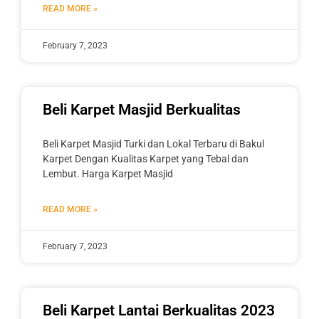
READ MORE »
February 7, 2023
Beli Karpet Masjid Berkualitas
Beli Karpet Masjid Turki dan Lokal Terbaru di Bakul
Karpet Dengan Kualitas Karpet yang Tebal dan
Lembut. Harga Karpet Masjid
READ MORE »
February 7, 2023
Beli Karpet Lantai Berkualitas 2023