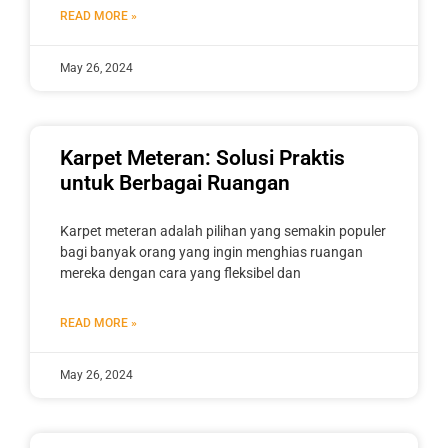
READ MORE »
May 26, 2024
Karpet Meteran: Solusi Praktis
untuk Berbagai Ruangan
Karpet meteran adalah pilihan yang semakin populer
bagi banyak orang yang ingin menghias ruangan
mereka dengan cara yang fleksibel dan
READ MORE »
May 26, 2024