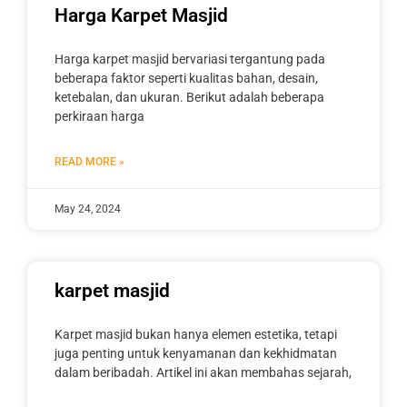
Harga Karpet Masjid
Harga karpet masjid bervariasi tergantung pada
beberapa faktor seperti kualitas bahan, desain,
ketebalan, dan ukuran. Berikut adalah beberapa
perkiraan harga
READ MORE »
May 24, 2024
karpet masjid
Karpet masjid bukan hanya elemen estetika, tetapi
juga penting untuk kenyamanan dan kekhidmatan
dalam beribadah. Artikel ini akan membahas sejarah,