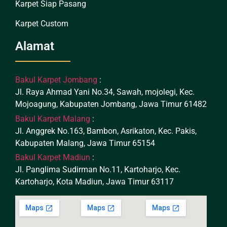
Karpet Siap Pasang
Karpet Custom
Alamat
Bakul Karpet Jombang
:
Jl. Raya Ahmad Yani No.34, Sawah, mojolegi, Kec.
Mojoagung, Kabupaten Jombang, Jawa Timur 61482
Bakul Karpet Malang
:
Jl. Anggrek No.163, Bambon, Asrikaton, Kec. Pakis,
Kabupaten Malang, Jawa Timur 65154
Bakul Karpet Madiun
:
Jl. Panglima Sudirman No.11, Kartoharjo, Kec.
Kartoharjo, Kota Madiun, Jawa Timur 63117