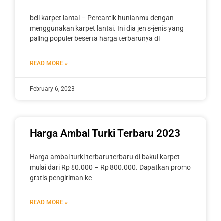
beli karpet lantai – Percantik hunianmu dengan
menggunakan karpet lantai. Ini dia jenis-jenis yang
paling populer beserta harga terbarunya di
READ MORE »
February 6, 2023
Harga Ambal Turki Terbaru 2023
Harga ambal turki terbaru terbaru di bakul karpet
mulai dari Rp 80.000 – Rp 800.000. Dapatkan promo
gratis pengiriman ke
READ MORE »