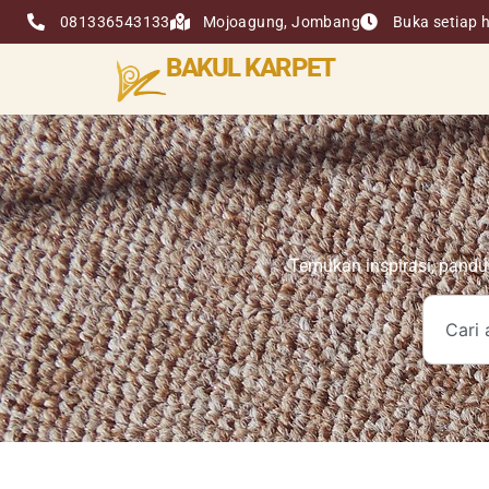
081336543133
Mojoagung, Jombang
Buka setiap h
BAKUL KARPET
Temukan inspirasi, pandua