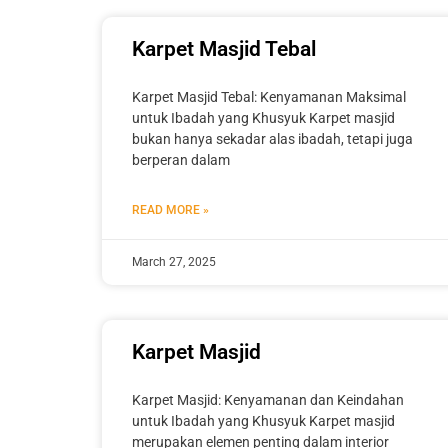
Karpet Masjid Tebal
Karpet Masjid Tebal: Kenyamanan Maksimal
untuk Ibadah yang Khusyuk Karpet masjid
bukan hanya sekadar alas ibadah, tetapi juga
berperan dalam
READ MORE »
March 27, 2025
Karpet Masjid
Karpet Masjid: Kenyamanan dan Keindahan
untuk Ibadah yang Khusyuk Karpet masjid
merupakan elemen penting dalam interior