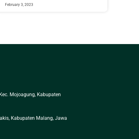
February 3, 2023
 Kec. Mojoagung, Kabupaten
 Pakis, Kabupaten Malang, Jawa