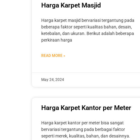
Harga Karpet Masjid
Harga karpet masjid bervariasi tergantung pada
beberapa faktor seperti kualitas bahan, desain,
ketebalan, dan ukuran. Berikut adalah beberapa
perkiraan harga
READ MORE »
May 24, 2024
Harga Karpet Kantor per Meter
Harga karpet kantor per meter bisa sangat
bervariasi tergantung pada berbagai faktor
seperti merek, kualitas, bahan, dan desainnya.