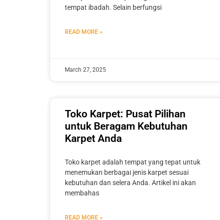
tempat ibadah. Selain berfungsi
READ MORE »
March 27, 2025
Toko Karpet: Pusat Pilihan
untuk Beragam Kebutuhan
Karpet Anda
Toko karpet adalah tempat yang tepat untuk
menemukan berbagai jenis karpet sesuai
kebutuhan dan selera Anda. Artikel ini akan
membahas
READ MORE »