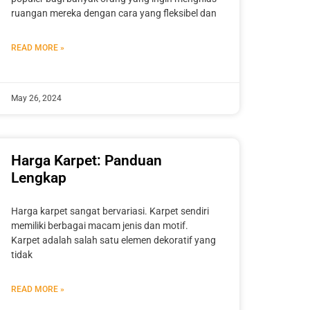
ruangan mereka dengan cara yang fleksibel dan
READ MORE »
May 26, 2024
Harga Karpet: Panduan
Lengkap
Harga karpet sangat bervariasi. Karpet sendiri
memiliki berbagai macam jenis dan motif.
Karpet adalah salah satu elemen dekoratif yang
tidak
READ MORE »