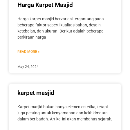
Harga Karpet Masjid
Harga karpet masjid bervariasi tergantung pada
beberapa faktor seperti kualitas bahan, desain,
ketebalan, dan ukuran. Berikut adalah beberapa
perkiraan harga
READ MORE »
May 24, 2024
karpet masjid
Karpet masjid bukan hanya elemen estetika, tetapi
juga penting untuk kenyamanan dan kekhidmatan
dalam beribadah. Artikel ini akan membahas sejarah,