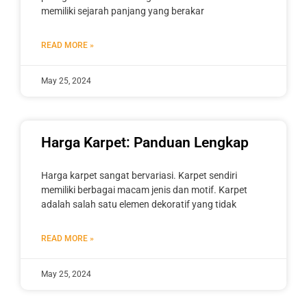
memiliki sejarah panjang yang berakar
READ MORE »
May 25, 2024
Harga Karpet: Panduan Lengkap
Harga karpet sangat bervariasi. Karpet sendiri
memiliki berbagai macam jenis dan motif. Karpet
adalah salah satu elemen dekoratif yang tidak
READ MORE »
May 25, 2024