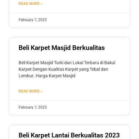
READ MORE »
February 7, 2023
Beli Karpet Masjid Berkualitas
Beli Karpet Masjid Turki dan Lokal Terbaru di Bakul
Karpet Dengan Kualitas Karpet yang Tebal dan
Lembut. Harga Karpet Masjid
READ MORE »
February 7, 2023
Beli Karpet Lantai Berkualitas 2023