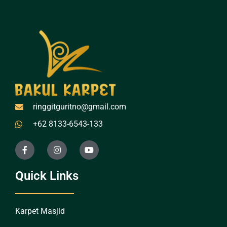
ringgitguritno@gmail.com
+62 8133-6543-133
Quick Links
Karpet Masjid