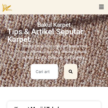
Bakul Karpet
Tips & Artikel Seputar
Karpet
Temukan inspirasi, panduan perawatan,
dan informasi penting seputar karpet
masjid, kantor, ballroom, dan lainnya.