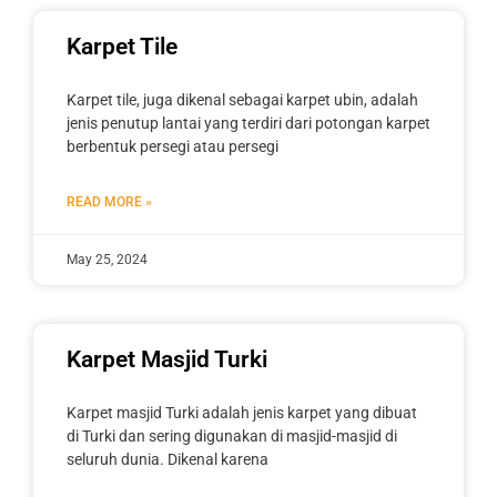
Karpet Tile
Karpet tile, juga dikenal sebagai karpet ubin, adalah
jenis penutup lantai yang terdiri dari potongan karpet
berbentuk persegi atau persegi
READ MORE »
May 25, 2024
Karpet Masjid Turki
Karpet masjid Turki adalah jenis karpet yang dibuat
di Turki dan sering digunakan di masjid-masjid di
seluruh dunia. Dikenal karena