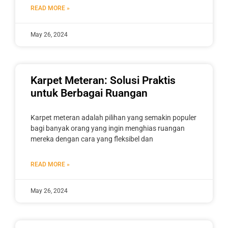
READ MORE »
May 26, 2024
Karpet Meteran: Solusi Praktis
untuk Berbagai Ruangan
Karpet meteran adalah pilihan yang semakin populer
bagi banyak orang yang ingin menghias ruangan
mereka dengan cara yang fleksibel dan
READ MORE »
May 26, 2024