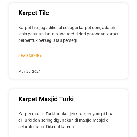
Karpet Tile
Karpet tile, juga dikenal sebagai karpet ubin, adalah
jenis penutup lantai yang terdiri dari potongan karpet
berbentuk persegi atau persegi
READ MORE »
May 25, 2024
Karpet Masjid Turki
Karpet masjid Turki adalah jenis karpet yang dibuat
di Turki dan sering digunakan di masjid-masjid di
seluruh dunia. Dikenal karena