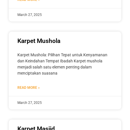
March 27, 2025
Karpet Mushola
Karpet Mushola: Pilihan Tepat untuk Kenyamanan
dan Keindahan Tempat Ibadah Karpet mushola
menjadi salah satu elemen penting dalam
menciptakan suasana
READ MORE »
March 27, 2025
Karpet Masjid