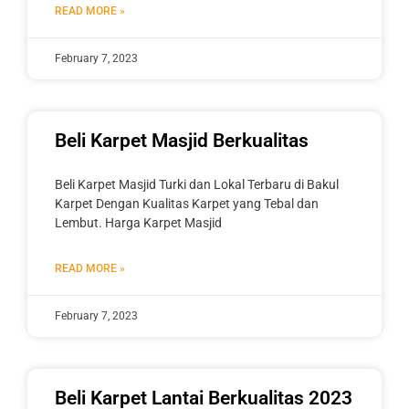
READ MORE »
February 7, 2023
Beli Karpet Masjid Berkualitas
Beli Karpet Masjid Turki dan Lokal Terbaru di Bakul
Karpet Dengan Kualitas Karpet yang Tebal dan
Lembut. Harga Karpet Masjid
READ MORE »
February 7, 2023
Beli Karpet Lantai Berkualitas 2023