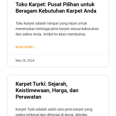
Toko Karpet: Pusat Pilihan untuk
Beragam Kebutuhan Karpet Anda
Toko karpet adalah tempat yang tepat untuk
menemukan berbagai jenis karpet sesuai kebutuhan
dan selera Anda. Artikel ini akan membahas
READ MORE »
May 26, 2024
Karpet Turki: Sejarah,
Keistimewaan, Harga, dan
Perawatan
Karpet Turki adalah salah satu jenis karpet yang
paling terkenal dan dihargai di dunia. Mereka