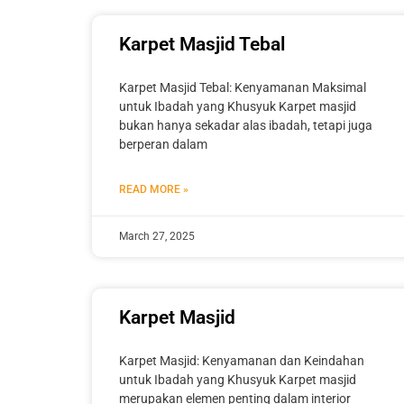
Karpet Masjid Tebal
Karpet Masjid Tebal: Kenyamanan Maksimal
untuk Ibadah yang Khusyuk Karpet masjid
bukan hanya sekadar alas ibadah, tetapi juga
berperan dalam
READ MORE »
March 27, 2025
Karpet Masjid
Karpet Masjid: Kenyamanan dan Keindahan
untuk Ibadah yang Khusyuk Karpet masjid
merupakan elemen penting dalam interior