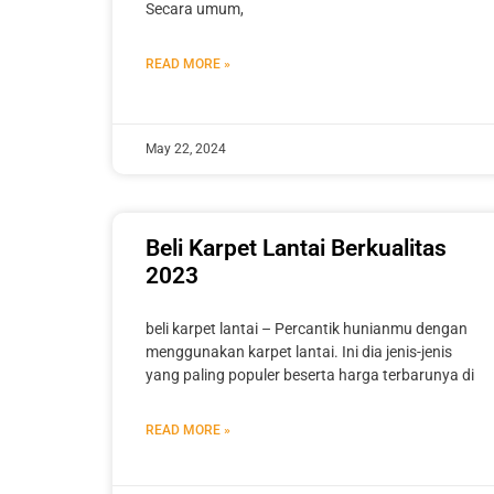
Secara umum,
READ MORE »
May 22, 2024
Beli Karpet Lantai Berkualitas
2023
beli karpet lantai – Percantik hunianmu dengan
menggunakan karpet lantai. Ini dia jenis-jenis
yang paling populer beserta harga terbarunya di
READ MORE »