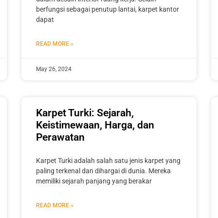
berfungsi sebagai penutup lantai, karpet kantor
dapat
READ MORE »
May 26, 2024
Karpet Turki: Sejarah,
Keistimewaan, Harga, dan
Perawatan
Karpet Turki adalah salah satu jenis karpet yang
paling terkenal dan dihargai di dunia. Mereka
memiliki sejarah panjang yang berakar
READ MORE »