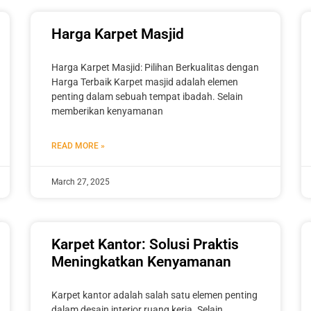
Harga Karpet Masjid
Harga Karpet Masjid: Pilihan Berkualitas dengan
Harga Terbaik Karpet masjid adalah elemen
penting dalam sebuah tempat ibadah. Selain
memberikan kenyamanan
READ MORE »
March 27, 2025
Karpet Kantor: Solusi Praktis
Meningkatkan Kenyamanan
Karpet kantor adalah salah satu elemen penting
dalam desain interior ruang kerja. Selain