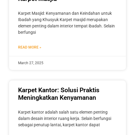
Karpet Masjid: Kenyamanan dan Keindahan untuk
Ibadah yang Khusyuk Karpet masjid merupakan
elemen penting dalam interior tempat ibadah. Selain
berfungsi
READ MORE »
March 27, 2025
Karpet Kantor: Solusi Praktis
Meningkatkan Kenyamanan
Karpet kantor adalah salah satu elemen penting
dalam desain interior ruang kerja. Selain berfungsi
sebagai penutup lantai, karpet kantor dapat