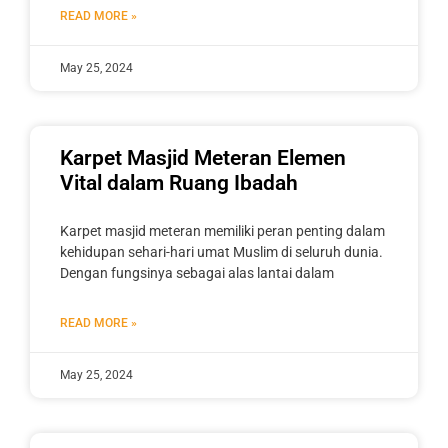
READ MORE »
May 25, 2024
Karpet Masjid Meteran Elemen
Vital dalam Ruang Ibadah
Karpet masjid meteran memiliki peran penting dalam
kehidupan sehari-hari umat Muslim di seluruh dunia.
Dengan fungsinya sebagai alas lantai dalam
READ MORE »
May 25, 2024