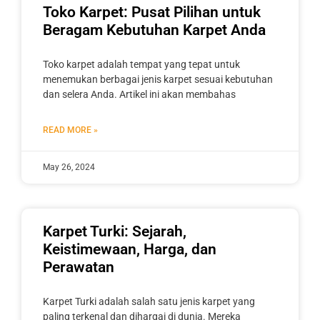
Toko Karpet: Pusat Pilihan untuk
Beragam Kebutuhan Karpet Anda
Toko karpet adalah tempat yang tepat untuk
menemukan berbagai jenis karpet sesuai kebutuhan
dan selera Anda. Artikel ini akan membahas
READ MORE »
May 26, 2024
Karpet Turki: Sejarah,
Keistimewaan, Harga, dan
Perawatan
Karpet Turki adalah salah satu jenis karpet yang
paling terkenal dan dihargai di dunia. Mereka