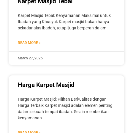
Karpet Masjid Tebal
Karpet Masjid Tebal: Kenyamanan Maksimal untuk
Ibadah yang Khusyuk Karpet masjid bukan hanya
sekadar alas ibadah, tetapi juga berperan dalam
READ MORE »
March 27, 2025
Harga Karpet Masjid
Harga Karpet Masjid: Pilihan Berkualitas dengan
Harga Terbaik Karpet masjid adalah elemen penting
dalam sebuah tempat ibadah. Selain memberikan
kenyamanan
READ MORE »