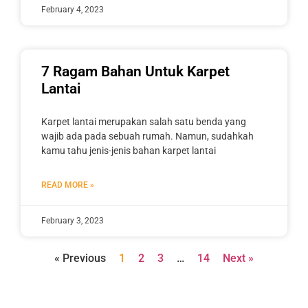
February 4, 2023
7 Ragam Bahan Untuk Karpet
Lantai
Karpet lantai merupakan salah satu benda yang
wajib ada pada sebuah rumah. Namun, sudahkah
kamu tahu jenis-jenis bahan karpet lantai
READ MORE »
February 3, 2023
« Previous
1
2
3
…
14
Next »