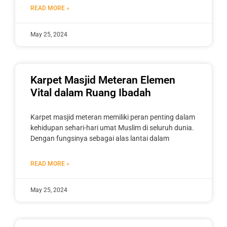
READ MORE »
May 25, 2024
Karpet Masjid Meteran Elemen
Vital dalam Ruang Ibadah
Karpet masjid meteran memiliki peran penting dalam
kehidupan sehari-hari umat Muslim di seluruh dunia.
Dengan fungsinya sebagai alas lantai dalam
READ MORE »
May 25, 2024