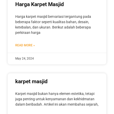
Harga Karpet Masjid
Harga karpet masjid bervariasi tergantung pada
beberapa faktor seperti kualitas bahan, desain,
ketebalan, dan ukuran. Berikut adalah beberapa
perkiraan harga
READ MORE »
May 24, 2024
karpet masjid
Karpet masjid bukan hanya elemen estetika, tetapi
juga penting untuk kenyamanan dan kekhidmatan
dalam beribadah. Artikel ini akan membahas sejarah,