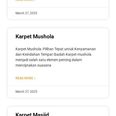
March 27, 2025
Karpet Mushola
Karpet Mushola: Pilihan Tepat untuk Kenyamanan
dan Keindahan Tempat Ibadah Karpet mushola
menjadi salah satu elemen penting dalam
menciptakan suasana
READ MORE »
March 27, 2025
Karpet Masjid