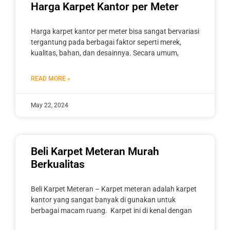
Harga Karpet Kantor per Meter
Harga karpet kantor per meter bisa sangat bervariasi
tergantung pada berbagai faktor seperti merek,
kualitas, bahan, dan desainnya. Secara umum,
READ MORE »
May 22, 2024
Beli Karpet Meteran Murah
Berkualitas
Beli Karpet Meteran – Karpet meteran adalah karpet
kantor yang sangat banyak di gunakan untuk
berbagai macam ruang. Karpet ini di kenal dengan