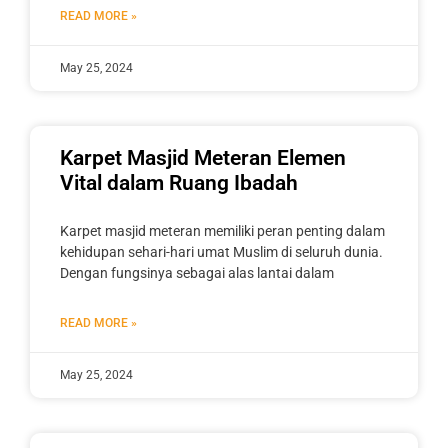
READ MORE »
May 25, 2024
Karpet Masjid Meteran Elemen
Vital dalam Ruang Ibadah
Karpet masjid meteran memiliki peran penting dalam
kehidupan sehari-hari umat Muslim di seluruh dunia.
Dengan fungsinya sebagai alas lantai dalam
READ MORE »
May 25, 2024