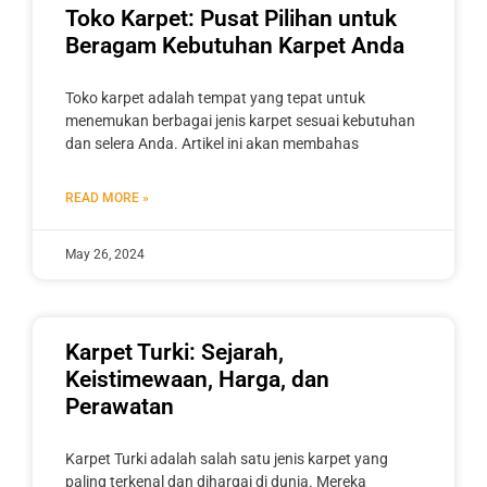
Toko Karpet: Pusat Pilihan untuk
Beragam Kebutuhan Karpet Anda
Toko karpet adalah tempat yang tepat untuk
menemukan berbagai jenis karpet sesuai kebutuhan
dan selera Anda. Artikel ini akan membahas
READ MORE »
May 26, 2024
Karpet Turki: Sejarah,
Keistimewaan, Harga, dan
Perawatan
Karpet Turki adalah salah satu jenis karpet yang
paling terkenal dan dihargai di dunia. Mereka