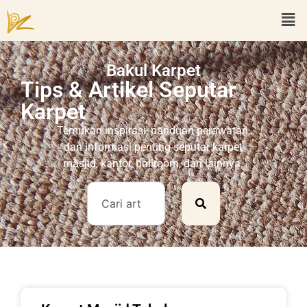
Bakul Karpet
Tips & Artikel Seputar
Karpet
Temukan inspirasi, panduan perawatan,
dan informasi penting seputar karpet
masjid, kantor, ballroom, dan lainnya.