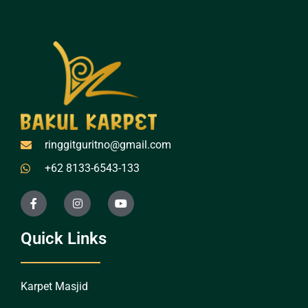
ringgitguritno@gmail.com
+62 8133-6543-133
Quick Links
Karpet Masjid