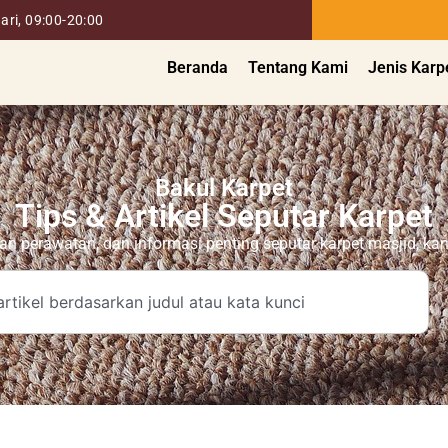
ari, 09:00-20:00
Beranda
Tentang Kami
Jenis Karp
Bakul Karpet
Tips & Artikel Seputar Karpet
n perawatan, dan informasi penting seputar karpet masjid, kant