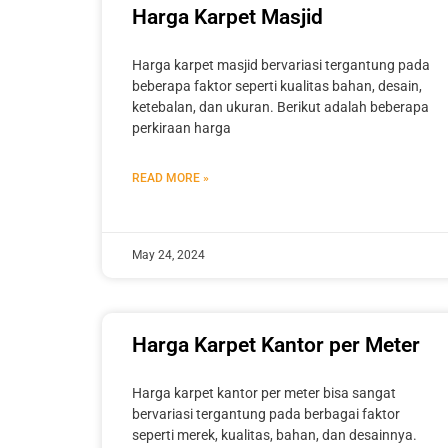
Harga Karpet Masjid
Harga karpet masjid bervariasi tergantung pada
beberapa faktor seperti kualitas bahan, desain,
ketebalan, dan ukuran. Berikut adalah beberapa
perkiraan harga
READ MORE »
May 24, 2024
Harga Karpet Kantor per Meter
Harga karpet kantor per meter bisa sangat
bervariasi tergantung pada berbagai faktor
seperti merek, kualitas, bahan, dan desainnya.