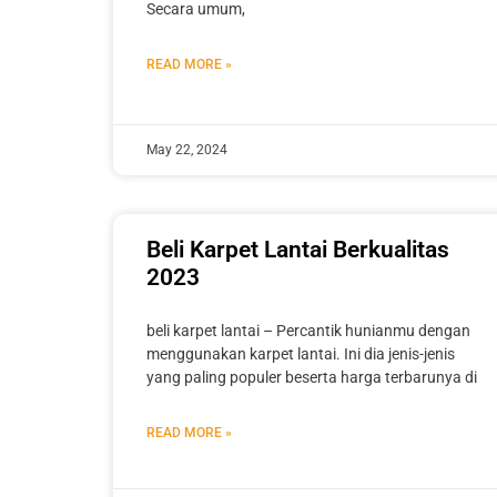
Secara umum,
READ MORE »
May 22, 2024
Beli Karpet Lantai Berkualitas
2023
beli karpet lantai – Percantik hunianmu dengan
menggunakan karpet lantai. Ini dia jenis-jenis
yang paling populer beserta harga terbarunya di
READ MORE »