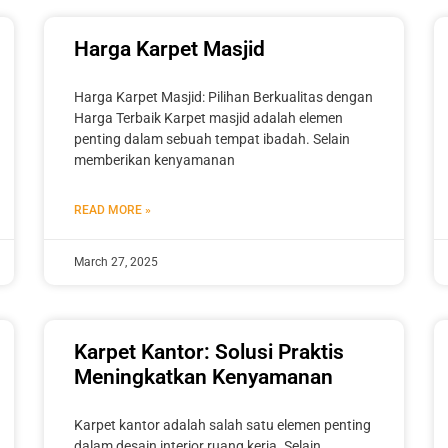
Harga Karpet Masjid
Harga Karpet Masjid: Pilihan Berkualitas dengan
Harga Terbaik Karpet masjid adalah elemen
penting dalam sebuah tempat ibadah. Selain
memberikan kenyamanan
READ MORE »
March 27, 2025
Karpet Kantor: Solusi Praktis
Meningkatkan Kenyamanan
Karpet kantor adalah salah satu elemen penting
dalam desain interior ruang kerja. Selain