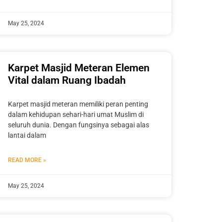
May 25, 2024
Karpet Masjid Meteran Elemen
Vital dalam Ruang Ibadah
Karpet masjid meteran memiliki peran penting
dalam kehidupan sehari-hari umat Muslim di
seluruh dunia. Dengan fungsinya sebagai alas
lantai dalam
READ MORE »
May 25, 2024