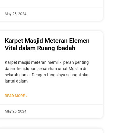
May 25, 2024
Karpet Masjid Meteran Elemen
Vital dalam Ruang Ibadah
Karpet masjid meteran memiliki peran penting
dalam kehidupan sehari-hari umat Muslim di
seluruh dunia. Dengan fungsinya sebagai alas
lantai dalam
READ MORE »
May 25, 2024