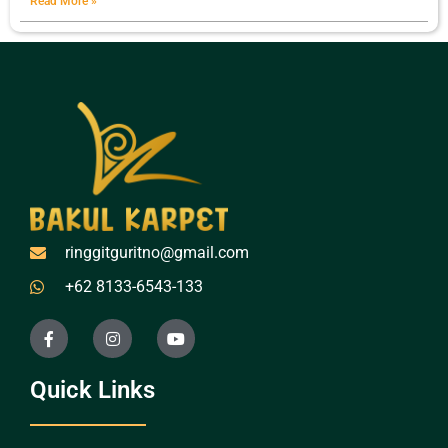
Read More »
ringgitguritno@gmail.com
+62 8133-6543-133
Quick Links