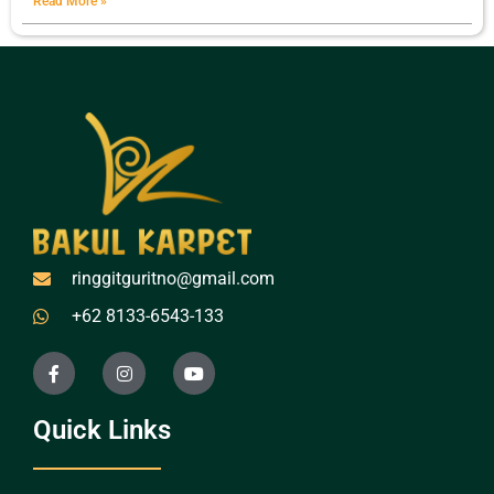
Read More »
ringgitguritno@gmail.com
+62 8133-6543-133
Quick Links