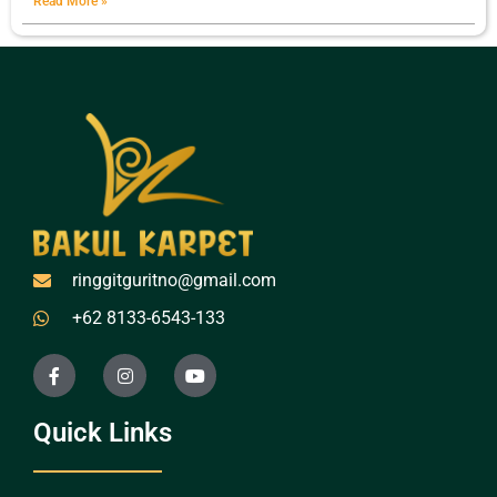
Read More »
ringgitguritno@gmail.com
+62 8133-6543-133
Quick Links