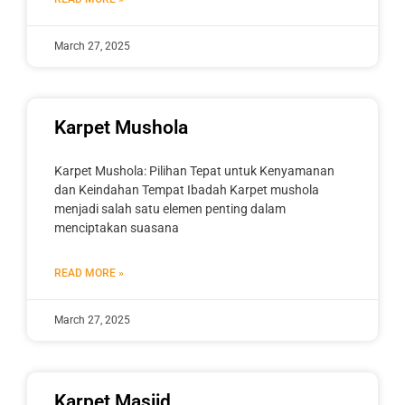
March 27, 2025
Karpet Mushola
Karpet Mushola: Pilihan Tepat untuk Kenyamanan
dan Keindahan Tempat Ibadah Karpet mushola
menjadi salah satu elemen penting dalam
menciptakan suasana
READ MORE »
March 27, 2025
Karpet Masjid