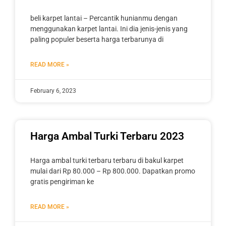
beli karpet lantai – Percantik hunianmu dengan
menggunakan karpet lantai. Ini dia jenis-jenis yang
paling populer beserta harga terbarunya di
READ MORE »
February 6, 2023
Harga Ambal Turki Terbaru 2023
Harga ambal turki terbaru terbaru di bakul karpet
mulai dari Rp 80.000 – Rp 800.000. Dapatkan promo
gratis pengiriman ke
READ MORE »