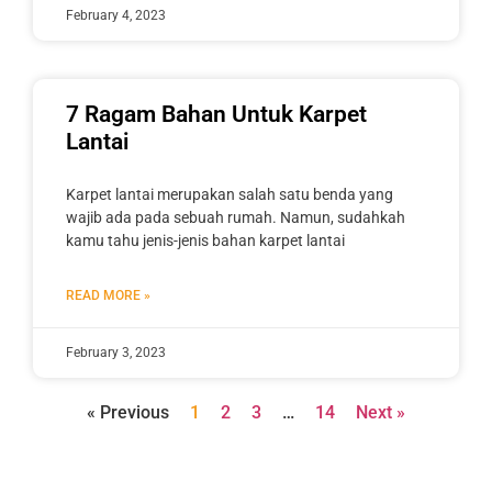
February 4, 2023
7 Ragam Bahan Untuk Karpet
Lantai
Karpet lantai merupakan salah satu benda yang
wajib ada pada sebuah rumah. Namun, sudahkah
kamu tahu jenis-jenis bahan karpet lantai
READ MORE »
February 3, 2023
« Previous
1
2
3
…
14
Next »