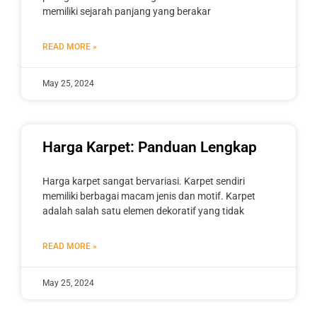
memiliki sejarah panjang yang berakar
READ MORE »
May 25, 2024
Harga Karpet: Panduan Lengkap
Harga karpet sangat bervariasi. Karpet sendiri
memiliki berbagai macam jenis dan motif. Karpet
adalah salah satu elemen dekoratif yang tidak
READ MORE »
May 25, 2024