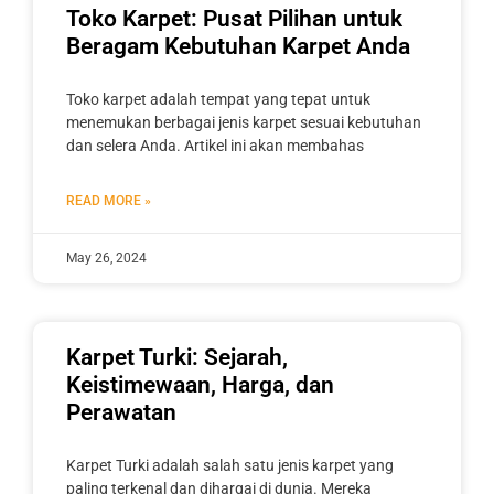
Toko Karpet: Pusat Pilihan untuk
Beragam Kebutuhan Karpet Anda
Toko karpet adalah tempat yang tepat untuk
menemukan berbagai jenis karpet sesuai kebutuhan
dan selera Anda. Artikel ini akan membahas
READ MORE »
May 26, 2024
Karpet Turki: Sejarah,
Keistimewaan, Harga, dan
Perawatan
Karpet Turki adalah salah satu jenis karpet yang
paling terkenal dan dihargai di dunia. Mereka