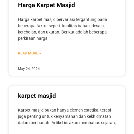
Harga Karpet Masjid
Harga karpet masjid bervariasi tergantung pada
beberapa faktor seperti kualitas bahan, desain,
ketebalan, dan ukuran. Berikut adalah beberapa
perkiraan harga
READ MORE »
May 24, 2024
karpet masjid
Karpet masjid bukan hanya elemen estetika, tetapi
juga penting untuk kenyamanan dan kekhidmatan
dalam beribadah. Artikel ini akan membahas sejarah,