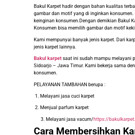
Bakul Karpet hadir dengan bahan kualitas te
gambar dan motif yang di inginkan konsumen. 
keinginan konsumen.Dengan demikian Bakul Ka
Konsumen bisa memilih gambar dan motif kekini
Kami mempunyai banyak jenis karpet. Dari karpet
jenis karpet lainnya.
Bakul karpet
saat ini sudah mampu melayani pen
Sidoarjo – Jawa Timur. Kami bekerja sama deng
konsumen.
PELAYANAN TAMBAHAN berupa :
1. Melayani jasa cuci karpet
2. Menjual parfum karpet
Melayani jasa vacum/
https://bakulkarpe
Cara Membersihkan Kar