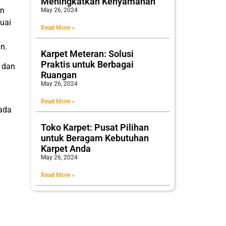
Meningkatkan Kenyamanan
an
May 26, 2024
uai
Read More »
n.
Karpet Meteran: Solusi
Praktis untuk Berbagai
e dan
Ruangan
May 26, 2024
i
Read More »
pada
Toko Karpet: Pusat Pilihan
untuk Beragam Kebutuhan
Karpet Anda
May 26, 2024
Read More »