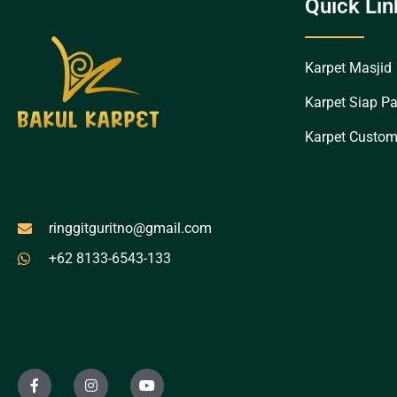
Quick Lin
Karpet Masjid
Karpet Siap P
Karpet Custo
ringgitguritno@gmail.com
+62 8133-6543-133