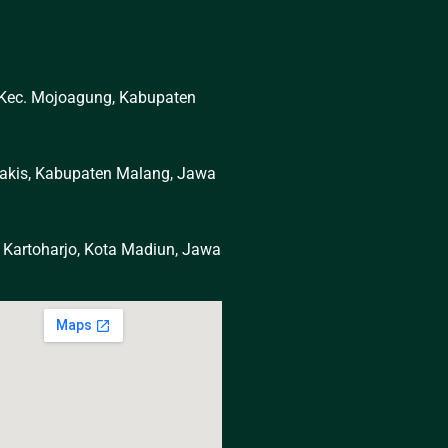
 Kec. Mojoagung, Kabupaten
 Pakis, Kabupaten Malang, Jawa
. Kartoharjo, Kota Madiun, Jawa