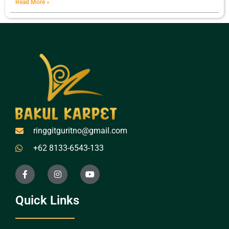
Read More »
ringgitguritno@gmail.com
+62 8133-6543-133
Quick Links