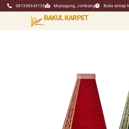
081336543133
Mojoagung, Jombang
Buka setiap h
BAKUL KARPET