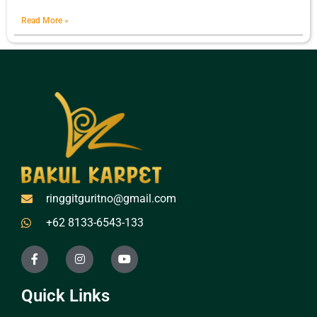
Read More »
ringgitguritno@gmail.com
+62 8133-6543-133
Quick Links