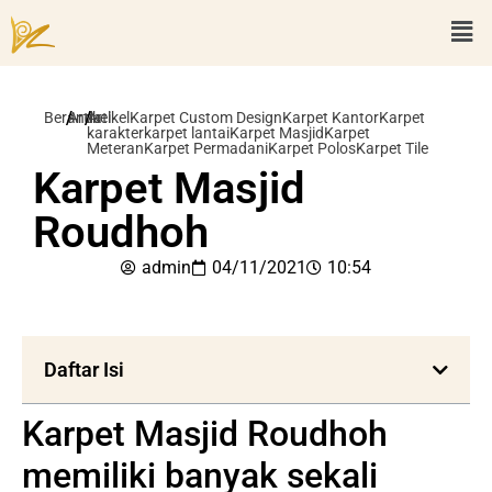
/
/
Beranda
Artikel
Artikel
Karpet Custom Design
Karpet Kantor
Karpet
karakter
karpet lantai
Karpet Masjid
Karpet
Meteran
Karpet Permadani
Karpet Polos
Karpet Tile
Karpet Masjid
Roudhoh
admin
04/11/2021
10:54
Daftar Isi
Karpet Masjid Roudhoh
memiliki banyak sekali