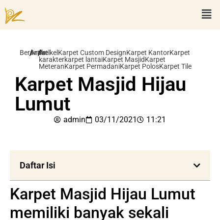
/
/
Beranda
Artikel
Artikel
Karpet Custom Design
Karpet Kantor
Karpet
karakter
karpet lantai
Karpet Masjid
Karpet
Meteran
Karpet Permadani
Karpet Polos
Karpet Tile
Karpet Masjid Hijau
Lumut
admin
03/11/2021
11:21
Daftar Isi
Karpet Masjid Hijau Lumut
memiliki banyak sekali