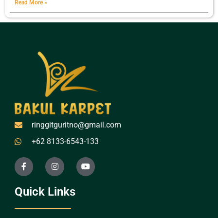
Read More »
ringgitguritno@gmail.com
+62 8133-6543-133
Quick Links