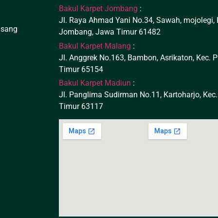
Bakul Karpet Jombang
:
Jl. Raya Ahmad Yani No.34, Sawah, mojolegi,
asang
Jombang, Jawa Timur 61482
Bakul Karpet Malang
:
m
Jl. Anggrek No.163, Bambon, Asrikaton, Kec.
Timur 65154
Bakul Karpet Madiun
:
Jl. Panglima Sudirman No.11, Kartoharjo, Kec
Timur 63117