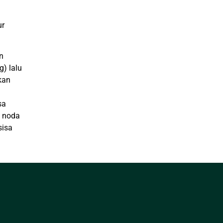
ur
n
g) lalu
kan
sa
n noda
sisa