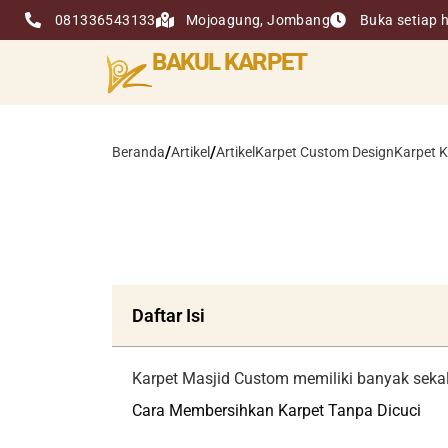
081336543133
Mojoagung, Jombang
Buka setiap h
BAKUL KARPET
/
/
Beranda
Artikel
Artikel
Karpet Custom Design
Karpet 
Daftar Isi
Karpet Masjid Custom memiliki banyak sekal
Cara Membersihkan Karpet Tanpa Dicuci