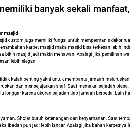
emiliki banyak sekali manfaat,
or masjid
jid custom juga memiliki fungsi untuk mempermanis dekor ru
n penambahan karpet masjid maka masjid bisa terkesan lebih in
bisa bikin masjid jadi makin menawan. Apalagi jika pemilihan wa
esan lebih elegan.
g tidak kalah penting yakni untuk membantu jamaah meluruskan
luruskan dan mensejajarkan shaf. Saat memakai sajadah biasa,
alu longgar karena ukuran sajadah tiap jamaah berbeda. Lain h
h nyaman. Sholat butuh ketenangan dan kenyamanan. Saat temp
aka ibadah pun jadi lebih lancar. Apalagi jika bahan karpetnya 