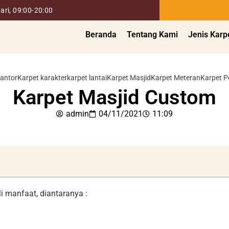
ari, 09:00-20:00
Beranda
Tentang Kami
Jenis Karp
Kantor
Karpet karakter
karpet lantai
Karpet Masjid
Karpet Meteran
Karpet 
Karpet Masjid Custom
admin
04/11/2021
11:09
i manfaat, diantaranya :