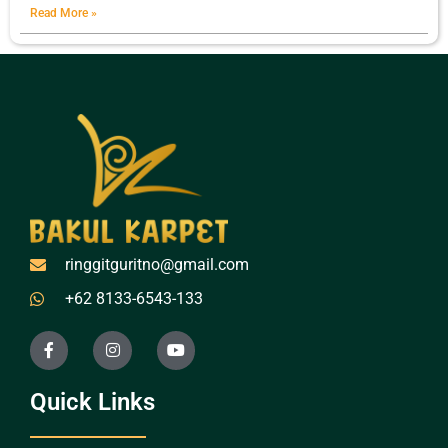
Read More »
ringgitguritno@gmail.com
+62 8133-6543-133
Quick Links