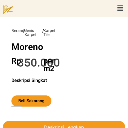
/
/
Beranda
Jenis
Karpet
Karpet
Tile
Moreno
350.000
Rp
per
m2
Deskripsi Singkat
–
Beli Sekarang
Deskripsi Lengkap