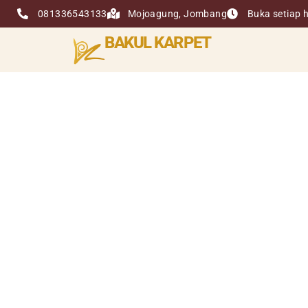
081336543133
Mojoagung, Jombang
Buka setiap h
BAKUL KARPET