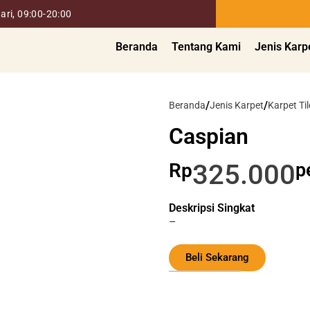
ari, 09:00-20:00
Beranda
Tentang Kami
Jenis Karp
/
/
Beranda
Jenis Karpet
Karpet Til
Caspian
325.000
Rp
p
Deskripsi Singkat
–
Beli Sekarang