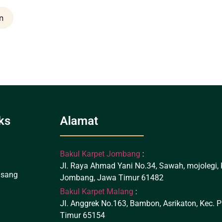
n
ks
Alamat
Bakul Karpet Jombang
:
Jl. Raya Ahmad Yani No.34, Sawah, mojolegi,
asang
Jombang, Jawa Timur 61482
Bakul Karpet Malang
:
m
Jl. Anggrek No.163, Bambon, Asrikaton, Kec.
Timur 65154