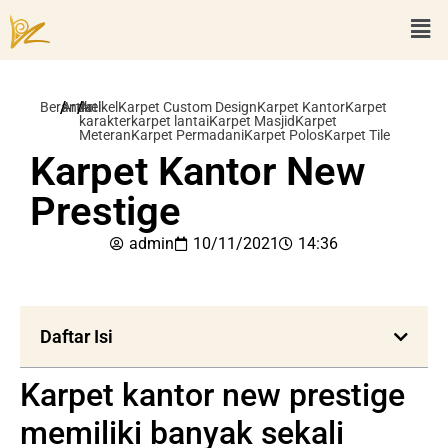
/
/
Beranda
Artikel
Artikel
Karpet Custom Design
Karpet Kantor
Karpet
karakter
karpet lantai
Karpet Masjid
Karpet
Meteran
Karpet Permadani
Karpet Polos
Karpet Tile
Karpet Kantor New
Prestige
admin
10/11/2021
14:36
Daftar Isi
Karpet kantor new prestige
memiliki banyak sekali