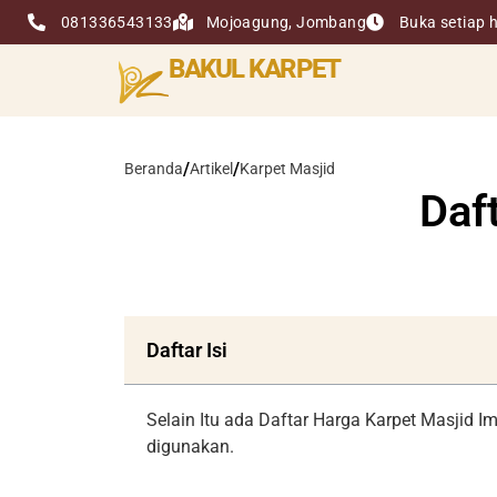
081336543133
Mojoagung, Jombang
Buka setiap h
BAKUL KARPET
/
/
Beranda
Artikel
Karpet Masjid
Daf
Daftar Isi
Selain Itu ada Daftar Harga Karpet Masjid 
digunakan.